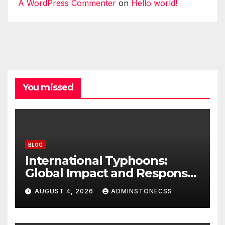
A WordPress Commenter
on
Hello world!
You missed
BLOG
International Typhoons:
Global Impact and Response
to Disasters
AUGUST 4, 2026
ADMINSTONECSS