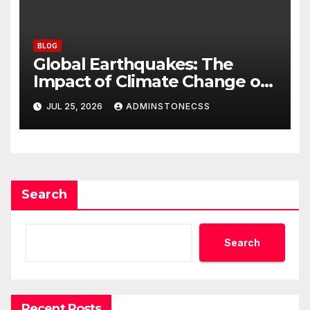
BLOG
Global Earthquakes: The
Impact of Climate Change on
Seismic Activity
JUL 25, 2026
ADMINSTONECSS
Search
Search
Recent Posts