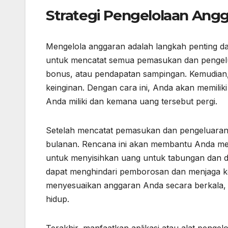
Strategi Pengelolaan Ang
Mengelola anggaran adalah langkah penting d
untuk mencatat semua pemasukan dan pengelua
bonus, atau pendapatan sampingan. Kemudian
keinginan. Dengan cara ini, Anda akan memili
Anda miliki dan kemana uang tersebut pergi.
Setelah mencatat pemasukan dan pengeluaran
bulanan. Rencana ini akan membantu Anda men
untuk menyisihkan uang untuk tabungan dan d
dapat menghindari pemborosan dan menjaga ke
menyesuaikan anggaran Anda secara berkala, 
hidup.