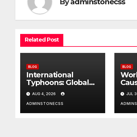
By
adminstonecss
Related Post
BLOG
BLOG
International
Worl
Typhoons: Global
Caus
Impact and
AUG 4, 2026
JUL 3
Response to
Disasters
ADMINSTONECSS
ADMIN