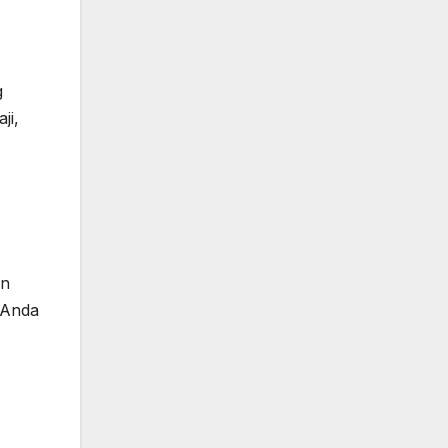
g
ji,
an
 Anda