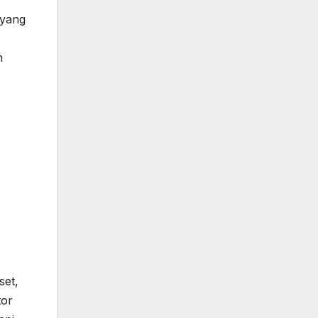
 yang
n
set,
tor