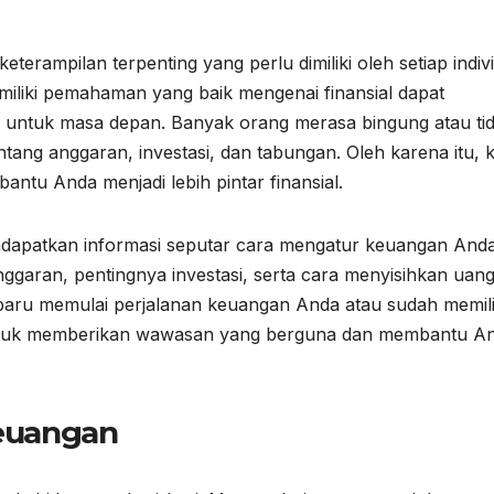
terampilan terpenting yang perlu dimiliki oleh setiap indiv
miliki pemahaman yang baik mengenai finansial dapat
 untuk masa depan. Banyak orang merasa bingung atau ti
ntang anggaran, investasi, dan tabungan. Oleh karena itu, 
ntu Anda menjadi lebih pintar finansial.
ndapatkan informasi seputar cara mengatur keuangan And
ggaran, pentingnya investasi, serta cara menyisihkan uan
baru memulai perjalanan keuangan Anda atau sudah memili
 untuk memberikan wawasan yang berguna dan membantu A
euangan