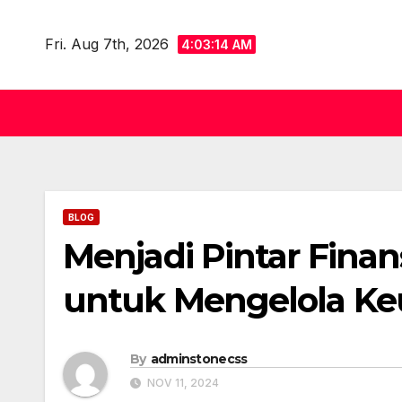
Skip
to
Fri. Aug 7th, 2026
4:03:15 AM
content
BLOG
Menjadi Pintar Fina
untuk Mengelola K
By
adminstonecss
NOV 11, 2024