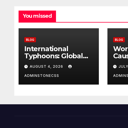
You missed
BLOG
BLOG
International
Wor
Typhoons: Global
Cau
Impact and
AUGUST 4, 2026
JULY
Response to
Disasters
ADMINSTONECSS
ADMIN