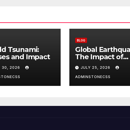
BLOG
ld Tsunami:
Global Earthqua
ses and Impact
The Impact of
Climate Change
 30, 2026
JULY 25, 2026
Seismic Activity
STONECSS
ADMINSTONECSS