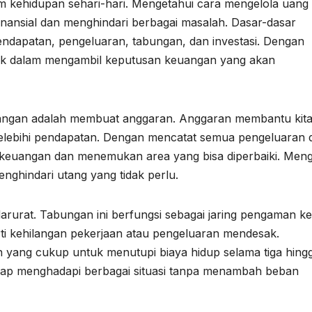
m kehidupan sehari-hari. Mengetahui cara mengelola uang
finansial dan menghindari berbagai masalah. Dasar-dasar
apatan, pengeluaran, tabungan, dan investasi. Dengan
ijak dalam mengambil keputusan keuangan yang akan
uangan adalah membuat anggaran. Anggaran membantu kit
elebihi pendapatan. Dengan mencatat semua pengeluaran 
n keuangan dan menemukan area yang bisa diperbaiki. Meng
nghindari utang yang tidak perlu.
arurat. Tabungan ini berfungsi sebagai jaring pengaman ke
ti kehilangan pekerjaan atau pengeluaran mendesak.
 yang cukup untuk menutupi biaya hidup selama tiga hing
 siap menghadapi berbagai situasi tanpa menambah beban