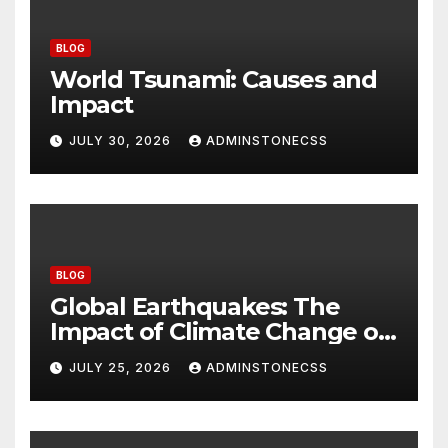
BLOG
World Tsunami: Causes and
Impact
JULY 30, 2026
ADMINSTONECSS
BLOG
Global Earthquakes: The
Impact of Climate Change on
Seismic Activity
JULY 25, 2026
ADMINSTONECSS