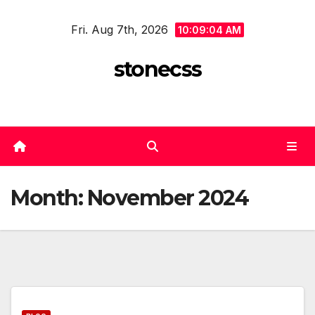
Skip
Fri. Aug 7th, 2026
to
10:09:04 AM
content
stonecss
Month:
November 2024