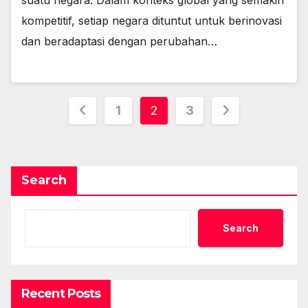
kompetitif, setiap negara dituntut untuk berinovasi
dan beradaptasi dengan perubahan…
Posts
1
2
3
pagination
Search
Search
Recent Posts