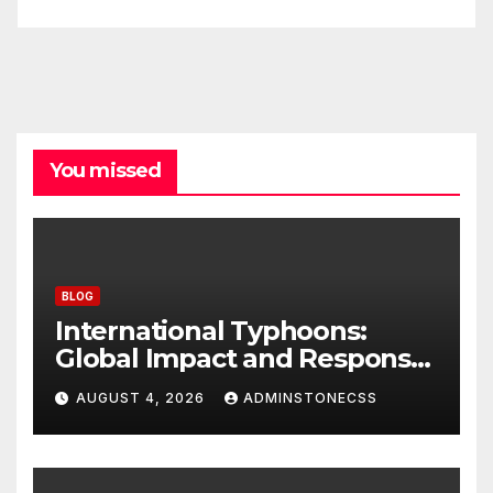
You missed
BLOG
International Typhoons:
Global Impact and Response
to Disasters
AUGUST 4, 2026
ADMINSTONECSS