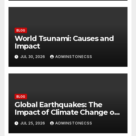
BLOG
World Tsunami: Causes and
Impact
JUL 30, 2026
ADMINSTONECSS
BLOG
Global Earthquakes: The
Impact of Climate Change on
Seismic Activity
JUL 25, 2026
ADMINSTONECSS