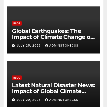
BLOG
Global Earthquakes: The
Impact of Climate Change on
Seismic Activity
JULY 25, 2026
ADMINSTONECSS
BLOG
Latest Natural Disaster News:
Impact of Global Climate
Change
JULY 20, 2026
ADMINSTONECSS