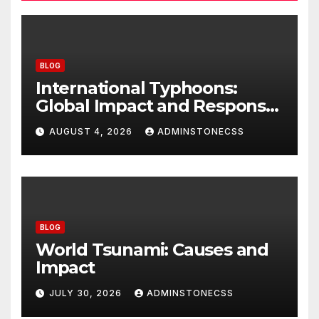
BLOG
International Typhoons:
Global Impact and Response
to Disasters
AUGUST 4, 2026
ADMINSTONECSS
BLOG
World Tsunami: Causes and
Impact
JULY 30, 2026
ADMINSTONECSS