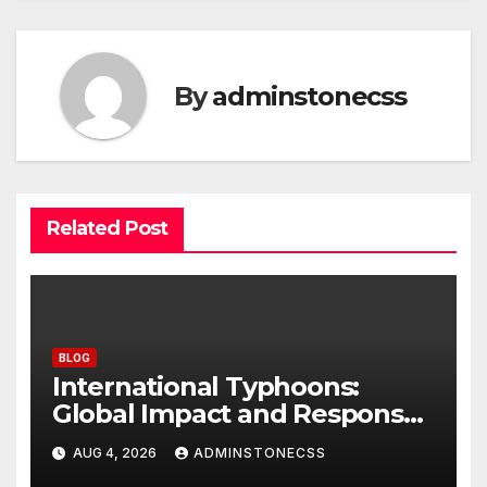
By
adminstonecss
Related Post
BLOG
International Typhoons:
Global Impact and Response
to Disasters
AUG 4, 2026
ADMINSTONECSS