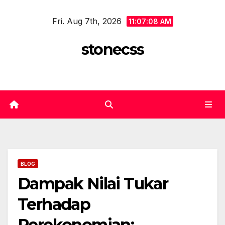
Skip
Fri. Aug 7th, 2026
to
11:07:08 AM
content
stonecss
BLOG
Dampak Nilai Tukar
Terhadap
Perekonomian: