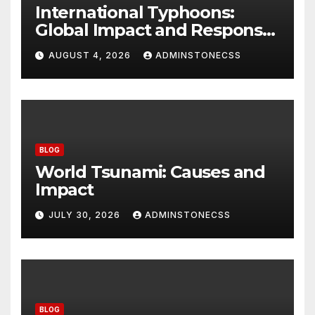
International Typhoons:
Global Impact and Response
to Disasters
AUGUST 4, 2026
ADMINSTONECSS
BLOG
World Tsunami: Causes and
Impact
JULY 30, 2026
ADMINSTONECSS
BLOG