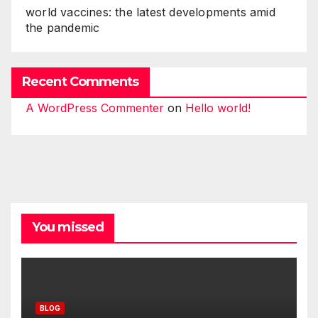
world vaccines: the latest developments amid
the pandemic
Recent Comments
A WordPress Commenter
on
Hello world!
You missed
BLOG