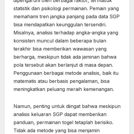
dipengaruhi oleh berbagai faktor, termasuk
statistik dan psikologi permainan. Pemain yang
memahami tren jangka panjang pada data SGP
bisa mendapatkan keunggulan tersendiri.
Misalnya, analisis terhadap angka-angka yang
konsisten muncul dalam beberapa bulan
terakhir bisa memberikan wawasan yang
berharga, meskipun tidak ada jaminan bahwa
pola tersebut akan berlanjut di masa depan.
Penggunaan berbagai metode analisis, baik itu
matematis atau berbasis pengalaman, bisa
meningkatkan peluang meraih kemenangan.
Namun, penting untuk diingat bahwa meskipun
analisis keluaran SGP dapat memberikan
panduan, permainan togel tetaplah berisiko.
Tidak ada metode yang bisa menjamin