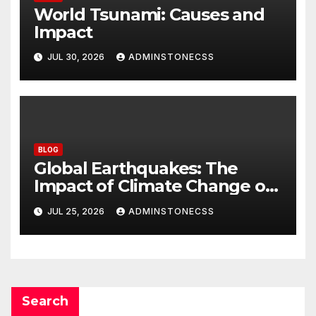
World Tsunami: Causes and
Impact
JUL 30, 2026
ADMINSTONECSS
BLOG
Global Earthquakes: The
Impact of Climate Change on
Seismic Activity
JUL 25, 2026
ADMINSTONECSS
Search