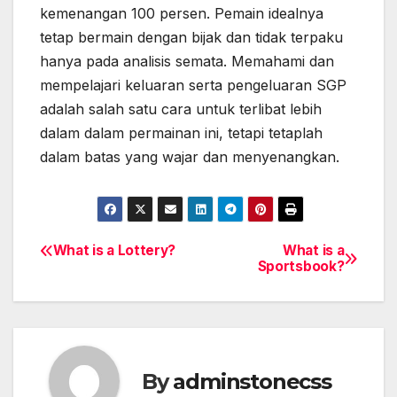
kemenangan 100 persen. Pemain idealnya
tetap bermain dengan bijak dan tidak terpaku
hanya pada analisis semata. Memahami dan
mempelajari keluaran serta pengeluaran SGP
adalah salah satu cara untuk terlibat lebih
dalam dalam permainan ini, tetapi tetaplah
dalam batas yang wajar dan menyenangkan.
What is a Lottery?
What is a
Post
Sportsbook?
navigation
By
adminstonecss