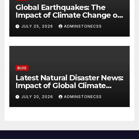
Global Earthquakes: The
Impact of Climate Change on
Seismic Activity
JULY 25, 2026
ADMINSTONECSS
BLOG
Latest Natural Disaster News:
Impact of Global Climate
Change
JULY 20, 2026
ADMINSTONECSS