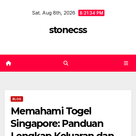
Skip
Sat. Aug 8th, 2026
to
8:21:34 PM
content
stonecss
BLOG
Memahami Togel
Singapore: Panduan
Lengkap Keluaran dan