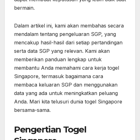
bermain.
Dalam artikel ini, kami akan membahas secara
mendalam tentang pengeluaran SGP, yang
mencakup hasil-hasil dari setiap pertandingan
serta data SGP yang relevan. Kami akan
memberikan panduan lengkap untuk
membantu Anda memahami cara kerja togel
Singapore, termasuk bagaimana cara
membaca keluaran SGP dan menggunakan
data yang ada untuk meningkatkan peluang
Anda. Mari kita telusuri dunia togel Singapore
bersama-sama.
Pengertian Togel